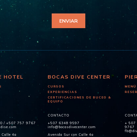
E HOTEL
BOCAS DIVE CENTER
PIE
S
CURSOS
MENÚ
EXPERIENCIAS
RESE
CERTIFICACIONES DE BUCEO &
EQUIPO
CONTACTO
CONT
60
/
+507 757 9767
+507 6348 9597
+ 507
adise.com
info@bocasdivecenter.com
9767
fb@div
 Calle 4a
Avenida Sur con Calle 4a