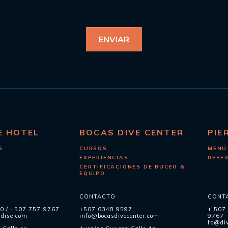
E HOTEL
BOCAS DIVE CENTER
PIE
S
CURSOS
MENÚ
EXPERIENCIAS
RESE
CERTIFICACIONES DE BUCEO &
EQUIPO
CONTACTO
CONT
60
/
+507 757 9767
+507 6348 9597
+ 507
adise.com
info@bocasdivecenter.com
9767
fb@div