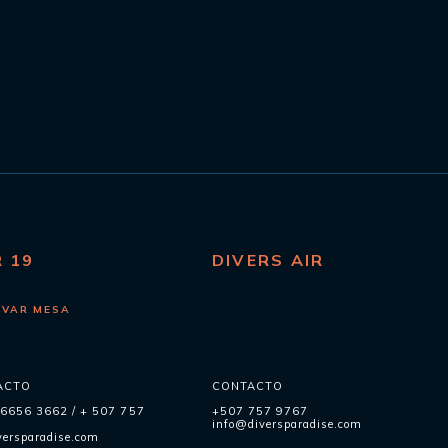
R 19
DIVERS AIR
RVAR MESA
ACTO
CONTACTO
 6656 3662
/
+ 507 757
+507 757 9767
info@diversparadise.com
ersparadise.com